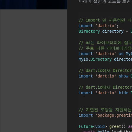
아래에 설명과 코드를 보면 
// import 만 사용하면
import
'dart:io'
;
Directory
directory
 = 
// as는 라이브러리에 접
// 주로 다른 라이브러리
import
'dart:io'
as
My
MyIO
.
Directory
directo
// dart:io에서 Direc
import
'dart:io'
show
// dart:io에서 Dire
import
'dart:io'
hide
// 지연된 로딩을 지원하는데
import
'package:greeti
Future
<
void
> 
greet
() 
a
await
hello
.loadLibr