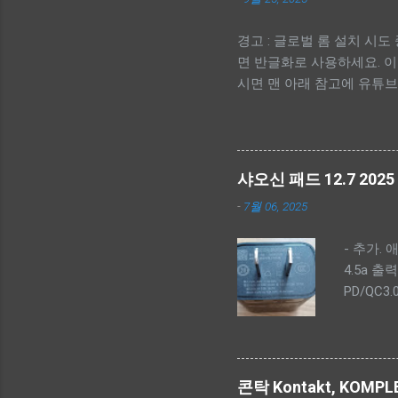
경고 : 글로벌 롬 설치 시
면 반글화로 사용하세요. 이
시면 맨 아래 참고에 유튜브 동
-------------- - 간단 순서. -
Driver 설치. - scatte
상 버튼) - 펌웨어 툴 실행. (SP
폴더>\image\download_agent
샤오신 패드 12.7 202
체크해제, 업그레이드는 userdat
-
7월 06, 2025
------------- - 펌웨어 다
드 받으면 됩니다. --
- 추가. 
https://mirrors.lolinet.c
4.5a 출
software fix https://pc
PD/QC3.0 
펌웨어를 다운로드 받으세요. Rescu
직구 가격:
from a list - TB373F
전체적으로
교해 인터
습니다. 
콘탁 Kontakt, KOM