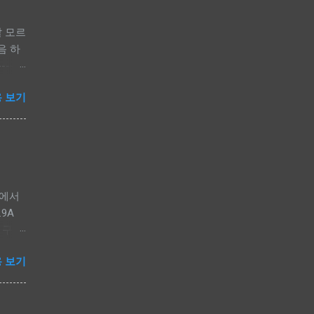
잘 모르
음 하
----
 - MTK
 보기
.(볼륨
펌웨어
o_b
-----
 다운로
 에서
.9A
래 단계로
 및 구성
del
떠나서
 보기
2와 비
의 없
 다시