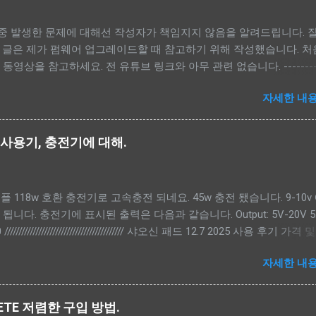
도 중 발생한 문제에 대해선 작성자가 책임지지 않음을 알려드립니다. 
 글은 제가 펌웨어 업그레이드할 때 참고하기 위해 작성했습니다. 처
영상을 참고하세요. 전 유튜브 링크와 아무 관련 없습니다. ---------
-------------------------- - 펌웨어, MTK Driver, scatter 파일 다운로드.
자세한 내용
r 파일 적용.(<펌웨어 폴더>\image) - 펌웨어 백업. - 샤오신 복구모드로 켜기
FlashToolV6.exe) - Download-XML, Authentication 파일 선택.<
\flash.xml, <펌웨어 폴더>\image\da.auth - lk_a, lk_b, dtbo_a, dtb
5 사용기, 충전기에 대해.
a 체크해제. - Auto Reboot 체크 후 Download 버튼 클릭. ---------
운로드. --------------------------- 아래 2가지 방법중에 하나를 선택해
애플 118w 호환 충전기로 고속충전 되네요. 45w 충전 됐습니다. 9-10v
om/firmware/lenowow/2024/Idea_Tab_Pro_2024/TB373FU/ -- lenovo
력 됩니다. 충전기에 표시된 출력은 다음과 같습니다. Output: 5V-20V 5
support.lenovo.com/py/ko/rescue-and-smart-assistant 로그인 후 아
////////////////////////////////////////// 샤오신 패드 12.7 2025 사용 후기 가격
e - Input Serial Number - HAHAHAHA 입력 - Select your mo
 본체 185,000원, 펜 22,000원 (총 207,000원) 장점 - 품질 가격을 
U 검색 다운로드 받은 펌웨어 위치. 폴더는 soft...
자세한 내용
 마감과 외관이 매우 우수합니다. - 성능 아이패드 2024 에어 13 M
넷 서핑, 유튜브 시청 등 일상적인 사용에서는 체감 성 능 차이가 거
단점 - 반글화 문제 반글화 처리가 번거롭고, 소프트웨어 업데이트 시
PLETE 저렴한 구입 방법.