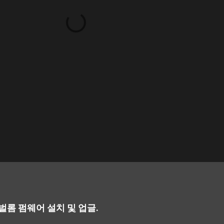
글로벌롬 펌웨어 설치 및 업글.