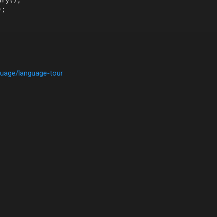
);
nguage/language-tour