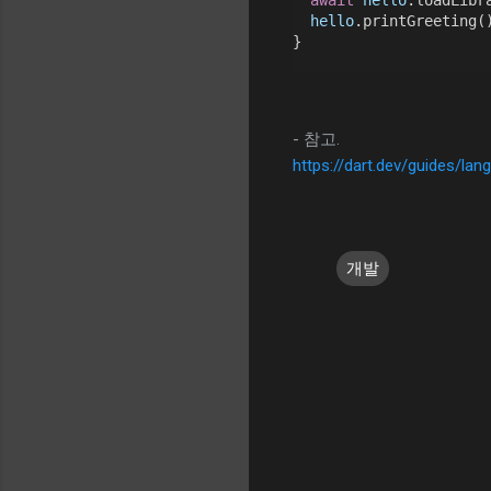
hello
.printGreeting(
}
- 참고.
https://dart.dev/guides/la
개발
댓
글