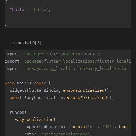
{
"hello"
: 
"hello"
,
}
- main.dart 예시.
import 
'package:flutter/material.dart'
;
import 
'package:flutter_localizations/flutter_localiza
import 
'package:easy_localization/easy_localization.da
void 
main() 
async 
{
  WidgetsFlutterBinding.
ensureInitialized
()
;
  await 
EasyLocalization.
ensureInitialized
()
;
runApp(
EasyLocalization
(
        supportedLocales: [
Locale
(
'en'
, 
'US'
)
, 
Locale
(
path: 
'assets/translations'
,