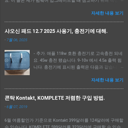
요. 이 글은 제가 펌웨어 업그레이드할 때 참고하기 위해 작성했
습니다. 처음 하시면 맨 아래 참고에 유튜브 동영상을 참고하세
자세한 내용 보기
요. 전 유튜브 링크와 아무 관련 없습니다. -----------------------
---- - 간단 순서. --------------------------- - 펌웨어, MTK Driver,
scatter 파일 다운로드. - MTK Driver 설치. - scatter 파일 적용.(<
샤오신 패드 12.7 2025 사용기, 충전기에 대해.
펌웨어 폴더>\image) - 펌웨어 백업. - 샤오신 복구모드로 켜기.
-
7월 06, 2025
(볼륨 상 버튼) - 펌웨어 툴 실행. (SPFlashToolV6.exe) -
Download-XML, Authentication 파일 선택.<펌웨어 폴더
- 추가. 애플 118w 호환 충전기로 고속충전 되네
>\image\download_agent\flash.xml, <펌웨어 폴더
요. 45w 충전 됐습니다. 9-10v 에서 4.5a 출력 됩
>\image\da.auth - lk_a, lk_b, dtbo_a, dtbo_b 체크해제, 업그레
니다. 충전기에 표시된 출력은 다음과 같습니다.
이드는 userdata 체크해제. - Auto Reboot 체크 후 Download 버
Output: 5V-20V 5.9A PD/QC3.0
튼 클릭. --------------------------- - 펌웨어 다운로드. -----------
자세한 내용 보기
////////////////////////////////////////// 샤오신 패드 12.7
---------------- 아래 2가지 방법중에 하나를 선택해 다운로드
2025 사용 후기 가격 및 구성 직구 가격: 본체
받으면 됩니다. --
185,000원, 펜 22,000원 (총 207,000원) 장점 - 품
https://mirrors.lolinet.com/firmware/lenowow/2024/Idea_Tab_
콘탁 Kontakt, KOMPLETE 저렴한 구입 방법.
질 가격을 떠나서 전체적으로 마감과 외관이 매
Pro_2024/TB373FU/ -- lenovo software fix
-
6월 07, 2019
우 우수합니다. - 성능 아이패드 2024 에어 13
https://pcsupport.lenovo.com/py/ko/rescue-and-smart-
M2와 비교해 인터넷 서핑, 유튜브 시청 등 일상
assistant 로그인 후 아래 단계로 펌웨어를 다운로드 받으세요.
6월 여름할인가 기준으로 Kontakt 399달러를 124달러에 구매할
적인 사용에서는 체감 성 능 차이가 거의 없습니
Rescue - Input Serial Number - HAHAHAHA 입력 - Select your
수 있습니다. KOMPLETE 599달러를 323달러에 구매할 수 있습