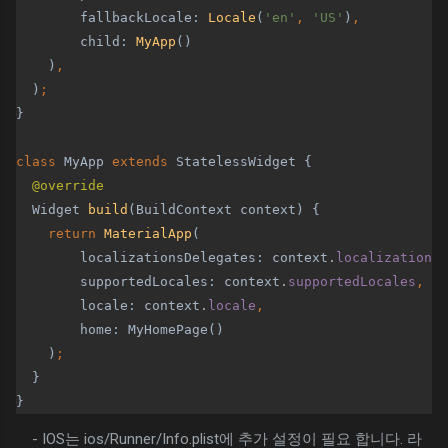
fallbackLocale: 
Locale
(
'en'
, 
'US'
)
,
child: 
MyApp
()
    )
,
)
;
}
class 
MyApp 
extends 
StatelessWidget {
@override
Widget 
build
(BuildContext context) {
return 
MaterialApp
(
        localizationsDelegates: context.
localizationDe
supportedLocales: context.
supportedLocales
,
locale: context.
locale
,
home: MyHomePage()
    )
;
}
}
- IOS는
ios/Runner/Info.plist에 추가 설정이 필요 합니다. 라