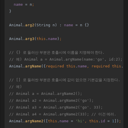
name 
= n
;
}
  Animal.
arg2
(String n) : 
name 
= n {}
  Animal.
arg3
(
this
.
name
)
;
// {} 
로 둘러산 부분은 호출시에 이름을 지명해야 한다
.
  // 
예
) Animal a = Animal.argName(name:'go', id:2);
Animal.
argName
({
required this
.
name
, required this
.
id
// [] 
로 둘러싼 부분은 호출시에 값이 없으면 기본값을 지정한다
.
  // 
예
)
  // Animal a = Animal.argName2();
  // Animal a2 = Animal.argName2('go');
  // Animal a3 = Animal.argName2('go'. 33);
  // Animal a4 = Animal.argName2(33); // 
이건 에러
.
Animal.
argName2
([
this
.
name 
= 
'hi'
, this
.
id 
= 
1
])
;