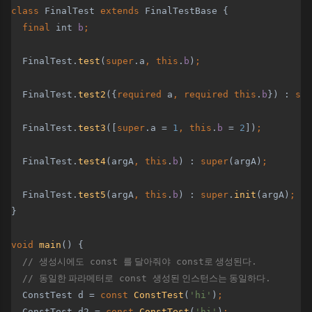
class 
FinalTest 
extends 
FinalTestBase {
final 
int 
b
;
FinalTest.
test
(
super
.a
, this
.
b
)
;
FinalTest.
test2
({
required 
a
, required this
.
b
}) : 
sup
FinalTest.
test3
([
super
.a = 
1
, this
.
b 
= 
2
])
;
FinalTest.
test4
(argA
, this
.
b
) : 
super
(argA)
;
FinalTest.
test5
(argA
, this
.
b
) : 
super
.
init
(argA)
;
}
void 
main
() {
// 
생성시에도
 const 
를 달아줘야
 const
로 생성된다
.
  // 
동일한 파라메터로
 const 
생성된 인스턴스는 동일하다
.
ConstTest d = 
const 
ConstTest
(
'hi'
)
;
ConstTest d2 = 
const 
ConstTest
(
'hi'
)
;