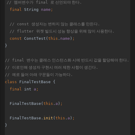
// 
멤버변수가
 final 
로 선언되야 한다
.
final 
String 
name
;
// const 
생성자는 변하지 않는 클래스를 만든다
.
  // flutter 
위젯 빌드시 성능 향상을 위해 많이 사용한다
.
const 
ConstTest(
this
.
name
)
;
}
// final 
변수는 클래스 인스턴스화 시에 반드시 값을 할당해야 한다
.
// 
이로인해 생성자 구현시 여러 제한 사항이 생긴다
. 
// 
예로 들어 아래 구문들이 가능하다
.
class 
FinalTestBase {
final 
int 
a
;
FinalTestBase(
this
.
a
)
;
FinalTestBase.
init
(
this
.
a
)
;
}