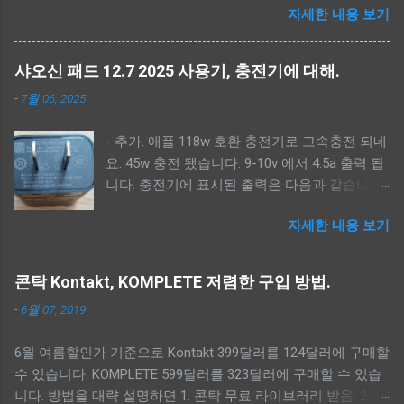
자세한 내용 보기
요. 전 유튜브 링크와 아무 관련 없습니다. -----------------------
---- - 간단 순서. --------------------------- - 펌웨어, MTK Driver,
scatter 파일 다운로드. - MTK Driver 설치. - scatter 파일 적용.(<
샤오신 패드 12.7 2025 사용기, 충전기에 대해.
펌웨어 폴더>\image) - 펌웨어 백업. - 샤오신 복구모드로 켜기.
-
7월 06, 2025
(볼륨 상 버튼) - 펌웨어 툴 실행. (SPFlashToolV6.exe) -
Download-XML, Authentication 파일 선택.<펌웨어 폴더
- 추가. 애플 118w 호환 충전기로 고속충전 되네
>\image\download_agent\flash.xml, <펌웨어 폴더
요. 45w 충전 됐습니다. 9-10v 에서 4.5a 출력 됩
>\image\da.auth - lk_a, lk_b, dtbo_a, dtbo_b 체크해제, 업그레
니다. 충전기에 표시된 출력은 다음과 같습니다.
이드는 userdata 체크해제. - Auto Reboot 체크 후 Download 버
Output: 5V-20V 5.9A PD/QC3.0
튼 클릭. --------------------------- - 펌웨어 다운로드. -----------
자세한 내용 보기
////////////////////////////////////////// 샤오신 패드 12.7
---------------- 아래 2가지 방법중에 하나를 선택해 다운로드
2025 사용 후기 가격 및 구성 직구 가격: 본체
받으면 됩니다. --
185,000원, 펜 22,000원 (총 207,000원) 장점 - 품
https://mirrors.lolinet.com/firmware/lenowow/2024/Idea_Tab_
콘탁 Kontakt, KOMPLETE 저렴한 구입 방법.
질 가격을 떠나서 전체적으로 마감과 외관이 매
Pro_2024/TB373FU/ -- lenovo software fix
-
6월 07, 2019
우 우수합니다. - 성능 아이패드 2024 에어 13
https://pcsupport.lenovo.com/py/ko/rescue-and-smart-
M2와 비교해 인터넷 서핑, 유튜브 시청 등 일상
assistant 로그인 후 아래 단계로 펌웨어를 다운로드 받으세요.
6월 여름할인가 기준으로 Kontakt 399달러를 124달러에 구매할
적인 사용에서는 체감 성 능 차이가 거의 없습니
Rescue - Input Serial Number - HAHAHAHA 입력 - Select your
수 있습니다. KOMPLETE 599달러를 323달러에 구매할 수 있습
다. 단점 - 반글화 문제 반글화 처리가 번거롭고,
model from a list - TB373FU 검색 다운로드 받은 펌웨어 위치.
니다. 방법을 대략 설명하면 1. 콘탁 무료 라이브러리 받음. 2.
소프트웨어 업데이트 시 다시 원상복구되는 경