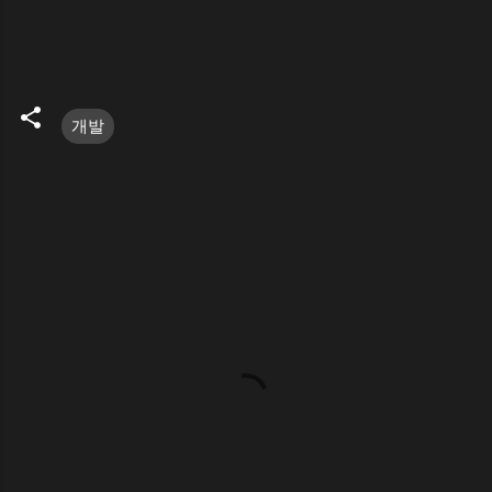
개발
댓
글