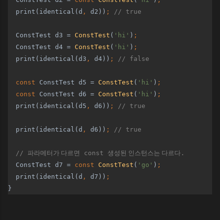
print(identical(d
, 
d2))
; 
// true
ConstTest d3 = 
ConstTest
(
'hi'
)
;
ConstTest d4 = 
ConstTest
(
'hi'
)
;
print(identical(d3
, 
d4))
; 
// false
const 
ConstTest d5 = 
ConstTest
(
'hi'
)
;
  const 
ConstTest d6 = 
ConstTest
(
'hi'
)
;
print(identical(d5
, 
d6))
; 
// true
print(identical(d
, 
d6))
; 
// true
  // 
파라메터가 다르면
 const 
생성된 인스턴스는 다르다
.
ConstTest d7 = 
const 
ConstTest
(
'go'
)
;
print(identical(d
, 
d7))
;
}