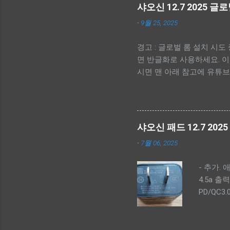
샤오신 12.7 2025 
-
9월 25, 2025
경고 : 글로벌 롬 설치 시
면 반글화로 사용하세요. 이
시면 맨 아래 참고에 유튜브 동
-------------- - 간단 순서. -
Driver 설치. - scatte
상 버튼) - 펌웨어 툴 실행. (SP
폴더>\image\download_agent
샤오신 패드 12.7 202
체크해제, 업그레이드는 userdat
-
7월 06, 2025
------------- - 펌웨어 다
드 받으면 됩니다. --
- 추가. 
https://mirrors.lolinet.c
4.5a 출
software fix https://pc
PD/QC3.0 
펌웨어를 다운로드 받으세요. Rescu
직구 가격:
from a list - TB373F
전체적으로
교해 인터