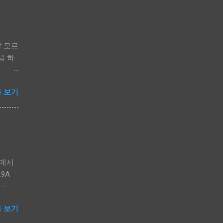
잘 모르
음 하
----
 - MTK
 보기
.(볼륨
펌웨어
o_b
-----
 다운로
 에서
.9A
래 단계로
 및 구성
del
떠나서
 보기
2와 비
의 없