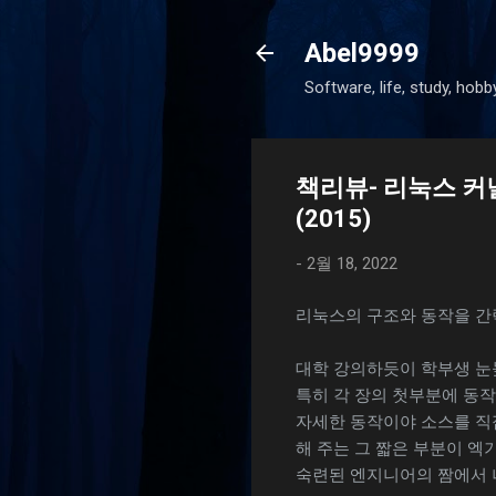
Abel9999
Software, life, study, hobb
책리뷰- 리눅스 커
(2015)
-
2월 18, 2022
리눅스의 구조와 동작을 간
대학 강의하듯이 학부생 눈
특히 각 장의 첫부분에 동
자세한 동작이야 소스를 직
해 주는 그 짧은 부분이 엑
숙련된 엔지니어의 짬에서 