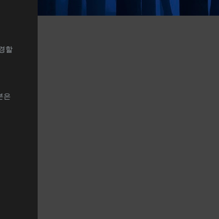
변경할
분은