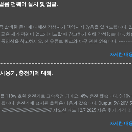
글로벌롬 펌웨어 설치 및 업글.
도 중 발생한 문제에 대해선 작성자가 책임지지 않음을 알려드립니다. 
 글은 제가 펌웨어 업그레이드할 때 참고하기 위해 작성했습니다. 처
영상을 참고하세요. 전 유튜브 링크와 아무 관련 없습니다. ---------
-------------------------- - 펌웨어, MTK Driver, scatter 파일 다운로드.
자세한 내용
r 파일 적용.(<펌웨어 폴더>\image) - 펌웨어 백업. - 샤오신 복구모드로 켜기
FlashToolV6.exe) - Download-XML, Authentication 파일 선택.<
\flash.xml, <펌웨어 폴더>\image\da.auth - lk_a, lk_b, dtbo_a, dtb
5 사용기, 충전기에 대해.
a 체크해제. - Auto Reboot 체크 후 Download 버튼 클릭. ---------
운로드. --------------------------- 아래 2가지 방법중에 하나를 선택해
애플 118w 호환 충전기로 고속충전 되네요. 45w 충전 됐습니다. 9-10v
om/firmware/lenowow/2024/Idea_Tab_Pro_2024/TB373FU/ -- lenovo
력 됩니다. 충전기에 표시된 출력은 다음과 같습니다. Output: 5V-20V 5
support.lenovo.com/py/ko/rescue-and-smart-assistant 로그인 후 아
////////////////////////////////////////// 샤오신 패드 12.7 2025 사용 후기 가격
e - Input Serial Number - HAHAHAHA 입력 - Select your mo
 본체 185,000원, 펜 22,000원 (총 207,000원) 장점 - 품질 가격을 
U 검색 다운로드 받은 펌웨어 위치. 폴더는 soft...
자세한 내용
 마감과 외관이 매우 우수합니다. - 성능 아이패드 2024 에어 13 M
넷 서핑, 유튜브 시청 등 일상적인 사용에서는 체감 성 능 차이가 거