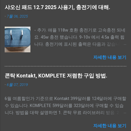
scatter 파일 다운로드. - MTK Driver 설치. - scatter 파일 적용.(<
샤오신 패드 12.7 2025 사용기, 충전기에 대해.
펌웨어 폴더>\image) - 펌웨어 백업. - 샤오신 복구모드로 켜기.
-
7월 06, 2025
(볼륨 상 버튼) - 펌웨어 툴 실행. (SPFlashToolV6.exe) -
Download-XML, Authentication 파일 선택.<펌웨어 폴더
- 추가. 애플 118w 호환 충전기로 고속충전 되네
>\image\download_agent\flash.xml, <펌웨어 폴더
요. 45w 충전 됐습니다. 9-10v 에서 4.5a 출력 됩
>\image\da.auth - lk_a, lk_b, dtbo_a, dtbo_b 체크해제, 업그레
니다. 충전기에 표시된 출력은 다음과 같습니다.
이드는 userdata 체크해제. - Auto Reboot 체크 후 Download 버
Output: 5V-20V 5.9A PD/QC3.0
튼 클릭. --------------------------- - 펌웨어 다운로드. -----------
자세한 내용 보기
////////////////////////////////////////// 샤오신 패드 12.7
---------------- 아래 2가지 방법중에 하나를 선택해 다운로드
2025 사용 후기 가격 및 구성 직구 가격: 본체
받으면 됩니다. --
185,000원, 펜 22,000원 (총 207,000원) 장점 - 품
https://mirrors.lolinet.com/firmware/lenowow/2024/Idea_Tab_
콘탁 Kontakt, KOMPLETE 저렴한 구입 방법.
질 가격을 떠나서 전체적으로 마감과 외관이 매
Pro_2024/TB373FU/ -- lenovo software fix
-
6월 07, 2019
우 우수합니다. - 성능 아이패드 2024 에어 13
https://pcsupport.lenovo.com/py/ko/rescue-and-smart-
M2와 비교해 인터넷 서핑, 유튜브 시청 등 일상
assistant 로그인 후 아래 단계로 펌웨어를 다운로드 받으세요.
6월 여름할인가 기준으로 Kontakt 399달러를 124달러에 구매할
적인 사용에서는 체감 성 능 차이가 거의 없습니
Rescue - Input Serial Number - HAHAHAHA 입력 - Select your
수 있습니다. KOMPLETE 599달러를 323달러에 구매할 수 있습
다. 단점 - 반글화 문제 반글화 처리가 번거롭고,
model from a list - TB373FU 검색 다운로드 받은 펌웨어 위치.
니다. 방법을 대략 설명하면 1. 콘탁 무료 라이브러리 받음. 2.
소프트웨어 업데이트 시 다시 원상복구되는 경
폴더는 soft...
Native Instrument에 무료 라이브러리 등록. 3. Kontakt 구매시
우가 있습니다. 글로벌 롬 을 올리고 업데이트를
자세한 내용 보기
Crossgrade로 구매.(6월 여름할인으로 124달러) 4. KOMPLETE
막는 방법도 있지만, 이 역시 번거롭습니다. - 화