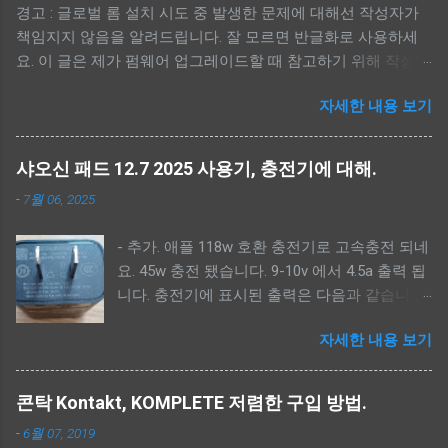
경고 : 글로벌 롬 설치 시도 중 발생한 문제에 대해선 작성자가
책임지지 않음을 알려드립니다. 잘 모르면 반글화로 사용하세
요. 이 글은 제가 펌웨어 업그레이드할 때 참고하기 위해 작성했
습니다. 처음 하시면 맨 아래 참고에 유튜브 동영상을 참고하세
자세한 내용 보기
요. 전 유튜브 링크와 아무 관련 없습니다. -----------------------
---- - 간단 순서. --------------------------- - 펌웨어, MTK Driver,
scatter 파일 다운로드. - MTK Driver 설치. - scatter 파일 적용.(<
샤오신 패드 12.7 2025 사용기, 충전기에 대해.
펌웨어 폴더>\image) - 펌웨어 백업. - 샤오신 복구모드로 켜기.
-
7월 06, 2025
(볼륨 상 버튼) - 펌웨어 툴 실행. (SPFlashToolV6.exe) -
Download-XML, Authentication 파일 선택.<펌웨어 폴더
- 추가. 애플 118w 호환 충전기로 고속충전 되네
>\image\download_agent\flash.xml, <펌웨어 폴더
요. 45w 충전 됐습니다. 9-10v 에서 4.5a 출력 됩
>\image\da.auth - lk_a, lk_b, dtbo_a, dtbo_b 체크해제, 업그레
니다. 충전기에 표시된 출력은 다음과 같습니다.
이드는 userdata 체크해제. - Auto Reboot 체크 후 Download 버
Output: 5V-20V 5.9A PD/QC3.0
튼 클릭. --------------------------- - 펌웨어 다운로드. -----------
자세한 내용 보기
////////////////////////////////////////// 샤오신 패드 12.7
---------------- 아래 2가지 방법중에 하나를 선택해 다운로드
2025 사용 후기 가격 및 구성 직구 가격: 본체
받으면 됩니다. --
185,000원, 펜 22,000원 (총 207,000원) 장점 - 품
https://mirrors.lolinet.com/firmware/lenowow/2024/Idea_Tab_
콘탁 Kontakt, KOMPLETE 저렴한 구입 방법.
질 가격을 떠나서 전체적으로 마감과 외관이 매
Pro_2024/TB373FU/ -- lenovo software fix
-
6월 07, 2019
우 우수합니다. - 성능 아이패드 2024 에어 13
https://pcsupport.lenovo.com/py/ko/rescue-and-smart-