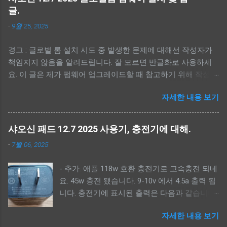
글.
-
9월 25, 2025
경고 : 글로벌 롬 설치 시도 중 발생한 문제에 대해선 작성자가
책임지지 않음을 알려드립니다. 잘 모르면 반글화로 사용하세
요. 이 글은 제가 펌웨어 업그레이드할 때 참고하기 위해 작성했
습니다. 처음 하시면 맨 아래 참고에 유튜브 동영상을 참고하세
자세한 내용 보기
요. 전 유튜브 링크와 아무 관련 없습니다. -----------------------
---- - 간단 순서. --------------------------- - 펌웨어, MTK Driver,
scatter 파일 다운로드. - MTK Driver 설치. - scatter 파일 적용.(<
샤오신 패드 12.7 2025 사용기, 충전기에 대해.
펌웨어 폴더>\image) - 펌웨어 백업. - 샤오신 복구모드로 켜기.
-
7월 06, 2025
(볼륨 상 버튼) - 펌웨어 툴 실행. (SPFlashToolV6.exe) -
Download-XML, Authentication 파일 선택.<펌웨어 폴더
- 추가. 애플 118w 호환 충전기로 고속충전 되네
>\image\download_agent\flash.xml, <펌웨어 폴더
요. 45w 충전 됐습니다. 9-10v 에서 4.5a 출력 됩
>\image\da.auth - lk_a, lk_b, dtbo_a, dtbo_b 체크해제, 업그레
니다. 충전기에 표시된 출력은 다음과 같습니다.
이드는 userdata 체크해제. - Auto Reboot 체크 후 Download 버
Output: 5V-20V 5.9A PD/QC3.0
튼 클릭. --------------------------- - 펌웨어 다운로드. -----------
자세한 내용 보기
////////////////////////////////////////// 샤오신 패드 12.7
---------------- 아래 2가지 방법중에 하나를 선택해 다운로드