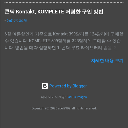
2025 사용 후기 가격 및 구성 직구 가격: 본체
받으면 됩니다. --
185,000원, 펜 22,000원 (총 207,000원) 장점 - 품
https://mirrors.lolinet.com/firmware/lenowow/2024/Idea_Tab_
콘탁 Kontakt, KOMPLETE 저렴한 구입 방법.
질 가격을 떠나서 전체적으로 마감과 외관이 매
Pro_2024/TB373FU/ -- lenovo software fix
-
6월 07, 2019
우 우수합니다. - 성능 아이패드 2024 에어 13
https://pcsupport.lenovo.com/py/ko/rescue-and-smart-
M2와 비교해 인터넷 서핑, 유튜브 시청 등 일상
assistant 로그인 후 아래 단계로 펌웨어를 다운로드 받으세요.
6월 여름할인가 기준으로 Kontakt 399달러를 124달러에 구매할
적인 사용에서는 체감 성 능 차이가 거의 없습니
Rescue - Input Serial Number - HAHAHAHA 입력 - Select your
수 있습니다. KOMPLETE 599달러를 323달러에 구매할 수 있습
다. 단점 - 반글화 문제 반글화 처리가 번거롭고,
model from a list - TB373FU 검색 다운로드 받은 펌웨어 위치.
니다. 방법을 대략 설명하면 1. 콘탁 무료 라이브러리 받음. 2.
소프트웨어 업데이트 시 다시 원상복구되는 경
폴더는 soft...
Native Instrument에 무료 라이브러리 등록. 3. Kontakt 구매시
우가 있습니다. 글로벌 롬 을 올리고 업데이트를
자세한 내용 보기
Crossgrade로 구매.(6월 여름할인으로 124달러) 4. KOMPLETE
막는 방법도 있지만, 이 역시 번거롭습니다. - 화
구매시 Upgrade로 구매.(6월 여름할인으로 199달러) Kontakt 가
면 비율 16:10 화면비라서, 좀 더 정사각형에 가
격. 할인전 399달러. Crossgrade 249달러. Crossgrade 여름할인
까웠으면 더 좋았을 것 같습니다. - 충전 방식 충
124달러. KOMPLETE 가격. 할인전 599달러. Upgrade 399달러.
전이 다소 까다롭습니다. 글로 썼더니 복잡해서
Powered by Blogger
Upgrade 여름할인 199달러. ////////////////////////////// 추가 Native
정리해 봤습니다. 충전규격 충전기에 표시된 글
Access에 등록할 수 있는 무료버전이 더 있어 추가합니다.
자 충전 가능 여부 PPS PPS DC 5~11V 4.5A 충
테마 이미지 제공:
Radius Images
arcane https://www.embertone.com/instruments/arcane.php
전 가능. 구형충전기 5V 2A (2A의 숫자는 충전
Copyright (C) 2020 abel9999 all rights reserved.
JAY MAAS SIGNATURE SERIES DRUMS LITE EDITION
기에 따라 다르며, 높을수록 충전 빠름.) 충전
https://www.roomsound.com/products/jaymaas/ projectsam
가능. PD, QC 5V 3A, 9V 5A, 12V 3A (한꺼번에
the free orchestra https://projectsam.com/libraries/the-free-
여러가지 표시) 충전회로에 따라 될 수도 있고