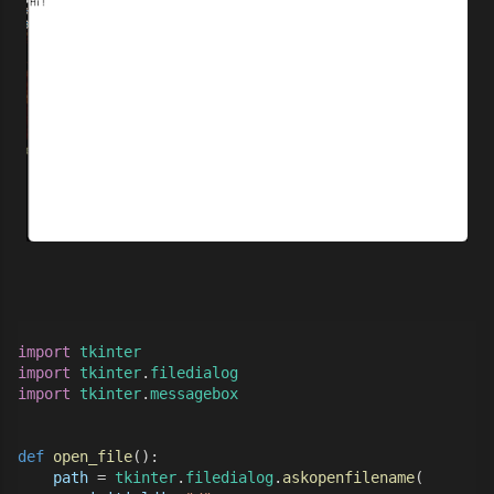
import
tkinter
import
tkinter
.
filedialog
import
tkinter
.
messagebox
def
open_file
():
path
 = 
tkinter
.
filedialog
.
askopenfilename
(