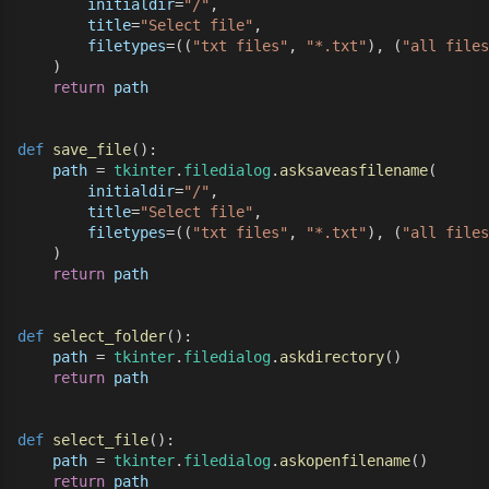
initialdir
=
"/"
,
title
=
"Select file"
,
filetypes
=((
"txt files"
, 
"*.txt"
), (
"all files
    )
return
path
def
save_file
():
path
 = 
tkinter
.
filedialog
.
asksaveasfilename
(
initialdir
=
"/"
,
title
=
"Select file"
,
filetypes
=((
"txt files"
, 
"*.txt"
), (
"all files
    )
return
path
def
select_folder
():
path
 = 
tkinter
.
filedialog
.
askdirectory
()
return
path
def
select_file
():
path
 = 
tkinter
.
filedialog
.
askopenfilename
()
return
path