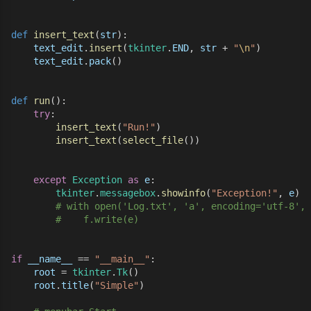
def
insert_text
(
str
):
text_edit
.
insert
(
tkinter
.
END
, 
str
 + 
"
\n
"
)
text_edit
.
pack
()
def
run
():
try
:
insert_text
(
"Run!"
)
insert_text
(
select_file
())
except
Exception
as
e
:
tkinter
.
messagebox
.
showinfo
(
"Exception!"
, 
e
)
# with open('Log.txt', 'a', encoding='utf-8', 
#    f.write(e)
if
__name__
 == 
"__main__"
:
root
 = 
tkinter
.
Tk
()
root
.
title
(
"Simple"
)