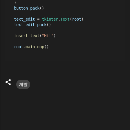
    )
button
.
pack
()
text_edit
 = 
tkinter
.
Text
(
root
)
text_edit
.
pack
()
insert_text
(
"Hi!"
)
root
.
mainloop
()
개발
댓
글