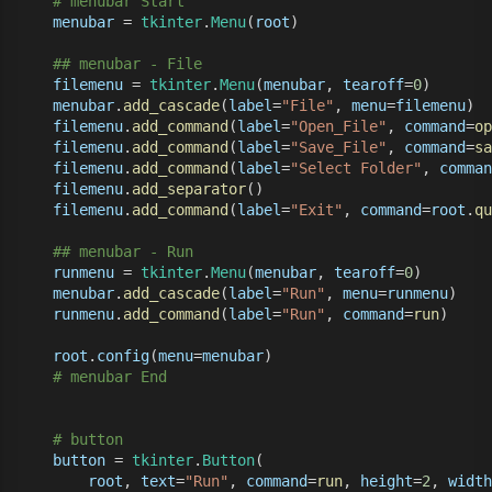
# menubar Start
menubar
 = 
tkinter
.
Menu
(
root
)
## menubar - File
filemenu
 = 
tkinter
.
Menu
(
menubar
, 
tearoff
=
0
)
menubar
.
add_cascade
(
label
=
"File"
, 
menu
=
filemenu
)
filemenu
.
add_command
(
label
=
"Open_File"
, 
command
=
op
filemenu
.
add_command
(
label
=
"Save_File"
, 
command
=
sa
filemenu
.
add_command
(
label
=
"Select Folder"
, 
comman
filemenu
.
add_separator
()
filemenu
.
add_command
(
label
=
"Exit"
, 
command
=
root
.
qu
## menubar - Run
runmenu
 = 
tkinter
.
Menu
(
menubar
, 
tearoff
=
0
)
menubar
.
add_cascade
(
label
=
"Run"
, 
menu
=
runmenu
)
runmenu
.
add_command
(
label
=
"Run"
, 
command
=
run
)
root
.
config
(
menu
=
menubar
)
# menubar End
# button
button
 = 
tkinter
.
Button
(
root
, 
text
=
"Run"
, 
command
=
run
, 
height
=
2
, 
width