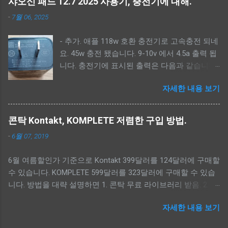
샤오신 패드 12.7 2025 사용기, 충전기에 대해.
펌웨어 폴더>\image) - 펌웨어 백업. - 샤오신 복구모드로 켜기.
-
7월 06, 2025
(볼륨 상 버튼) - 펌웨어 툴 실행. (SPFlashToolV6.exe) -
Download-XML, Authentication 파일 선택.<펌웨어 폴더
- 추가. 애플 118w 호환 충전기로 고속충전 되네
>\image\download_agent\flash.xml, <펌웨어 폴더
요. 45w 충전 됐습니다. 9-10v 에서 4.5a 출력 됩
>\image\da.auth - lk_a, lk_b, dtbo_a, dtbo_b 체크해제, 업그레
니다. 충전기에 표시된 출력은 다음과 같습니다.
이드는 userdata 체크해제. - Auto Reboot 체크 후 Download 버
Output: 5V-20V 5.9A PD/QC3.0
튼 클릭. --------------------------- - 펌웨어 다운로드. -----------
자세한 내용 보기
////////////////////////////////////////// 샤오신 패드 12.7
---------------- 아래 2가지 방법중에 하나를 선택해 다운로드
2025 사용 후기 가격 및 구성 직구 가격: 본체
받으면 됩니다. --
185,000원, 펜 22,000원 (총 207,000원) 장점 - 품
https://mirrors.lolinet.com/firmware/lenowow/2024/Idea_Tab_
콘탁 Kontakt, KOMPLETE 저렴한 구입 방법.
질 가격을 떠나서 전체적으로 마감과 외관이 매
Pro_2024/TB373FU/ -- lenovo software fix
-
6월 07, 2019
우 우수합니다. - 성능 아이패드 2024 에어 13
https://pcsupport.lenovo.com/py/ko/rescue-and-smart-
M2와 비교해 인터넷 서핑, 유튜브 시청 등 일상
assistant 로그인 후 아래 단계로 펌웨어를 다운로드 받으세요.
6월 여름할인가 기준으로 Kontakt 399달러를 124달러에 구매할
적인 사용에서는 체감 성 능 차이가 거의 없습니
Rescue - Input Serial Number - HAHAHAHA 입력 - Select your
수 있습니다. KOMPLETE 599달러를 323달러에 구매할 수 있습
다. 단점 - 반글화 문제 반글화 처리가 번거롭고,
model from a list - TB373FU 검색 다운로드 받은 펌웨어 위치.
니다. 방법을 대략 설명하면 1. 콘탁 무료 라이브러리 받음. 2.
소프트웨어 업데이트 시 다시 원상복구되는 경
폴더는 soft...
Native Instrument에 무료 라이브러리 등록. 3. Kontakt 구매시
우가 있습니다. 글로벌 롬 을 올리고 업데이트를
자세한 내용 보기
Crossgrade로 구매.(6월 여름할인으로 124달러) 4. KOMPLETE
막는 방법도 있지만, 이 역시 번거롭습니다. - 화
구매시 Upgrade로 구매.(6월 여름할인으로 199달러) Kontakt 가
면 비율 16:10 화면비라서, 좀 더 정사각형에 가