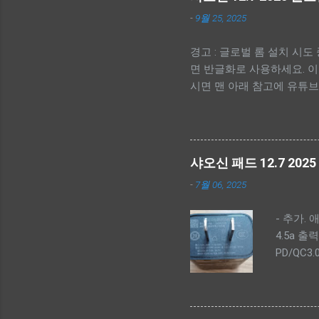
-
9월 25, 2025
경고 : 글로벌 롬 설치 시
면 반글화로 사용하세요. 이
시면 맨 아래 참고에 유튜브 동
-------------- - 간단 순서. -
Driver 설치. - scatte
상 버튼) - 펌웨어 툴 실행. (SP
폴더>\image\download_agent
샤오신 패드 12.7 202
체크해제, 업그레이드는 userdat
-
7월 06, 2025
------------- - 펌웨어 다
드 받으면 됩니다. --
- 추가. 
https://mirrors.lolinet.c
4.5a 출
software fix https://pc
PD/QC3.0 
펌웨어를 다운로드 받으세요. Rescu
직구 가격:
from a list - TB373F
전체적으로
교해 인터