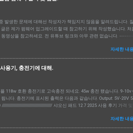
도 중 발생한 문제에 대해선 작성자가 책임지지 않음을 알려드립니다. 
 글은 제가 펌웨어 업그레이드할 때 참고하기 위해 작성했습니다. 처
영상을 참고하세요. 전 유튜브 링크와 아무 관련 없습니다. ---------
-------------------------- - 펌웨어, MTK Driver, scatter 파일 다운로드.
자세한 내용
r 파일 적용.(<펌웨어 폴더>\image) - 펌웨어 백업. - 샤오신 복구모드로 켜기
FlashToolV6.exe) - Download-XML, Authentication 파일 선택.<
\flash.xml, <펌웨어 폴더>\image\da.auth - lk_a, lk_b, dtbo_a, dtb
5 사용기, 충전기에 대해.
a 체크해제. - Auto Reboot 체크 후 Download 버튼 클릭. ---------
운로드. --------------------------- 아래 2가지 방법중에 하나를 선택해
애플 118w 호환 충전기로 고속충전 되네요. 45w 충전 됐습니다. 9-10v
om/firmware/lenowow/2024/Idea_Tab_Pro_2024/TB373FU/ -- lenovo
력 됩니다. 충전기에 표시된 출력은 다음과 같습니다. Output: 5V-20V 5
support.lenovo.com/py/ko/rescue-and-smart-assistant 로그인 후 아
////////////////////////////////////////// 샤오신 패드 12.7 2025 사용 후기 가격
e - Input Serial Number - HAHAHAHA 입력 - Select your mo
 본체 185,000원, 펜 22,000원 (총 207,000원) 장점 - 품질 가격을 
U 검색 다운로드 받은 펌웨어 위치. 폴더는 soft...
자세한 내용
 마감과 외관이 매우 우수합니다. - 성능 아이패드 2024 에어 13 M
넷 서핑, 유튜브 시청 등 일상적인 사용에서는 체감 성 능 차이가 거