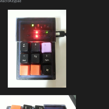
p/MacroKeypad