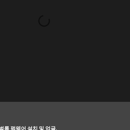
글로벌롬 펌웨어 설치 및 업글.