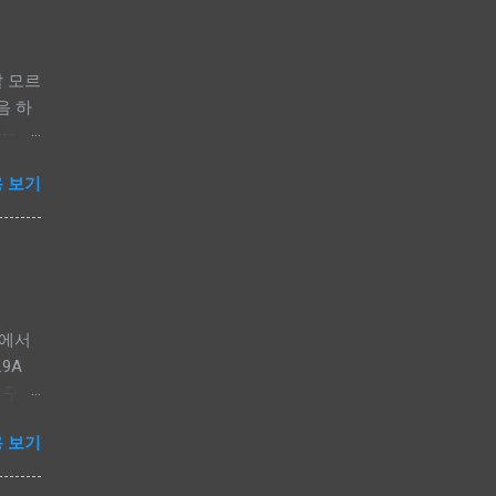
잘 모르
음 하
----
 - MTK
 보기
.(볼륨
펌웨어
o_b
-----
 다운로
 에서
.9A
래 단계로
 및 구성
del
떠나서
 보기
2와 비
의 없